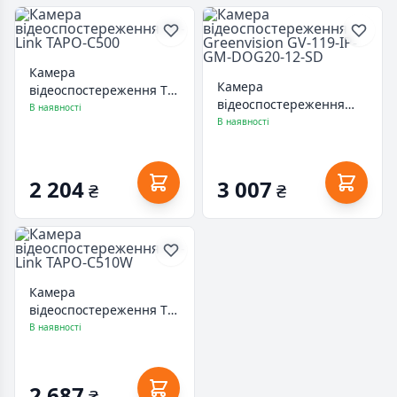
Камера
Камера
відеоспостереження TP-
відеоспостереження
Link TAPO-C500
В наявності
Greenvision GV-119-IP-
В наявності
GM-DOG20-12-SD
2 204
3 007
₴
₴
Камера
відеоспостереження TP-
Link TAPO-C510W
В наявності
2 687
₴