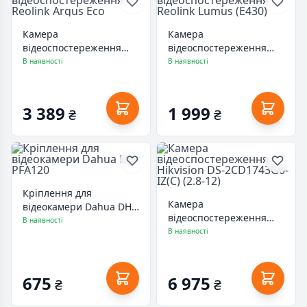
Камера
Камера
відеоспостереження
відеоспостереження
Reolink Argus Eco
Reolink Lumus (E430)
В наявності
В наявності
3 389
1 999
₴
₴
Кріплення для
Камера
відеокамери Dahua DH-
відеоспостереження
PFA120
В наявності
Hikvision DS-2CD1743G0-
В наявності
IZ(C) (2.8-12)
675
6 975
₴
₴