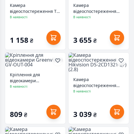
Камера
Камера
відеоспостереження TP-
відеоспостереження
Link Tapo C100 (TAPO-
Hikvision DS-2CE12HFT-F
В наявності
В наявності
C100)
(3.6)
1 158
3 655
₴
₴
Кріплення для
Камера
відеокамери
відеоспостереження
Greenvision GV-OUT-004
В наявності
Hikvision DS-2CD1321-
В наявності
I(F) (2.8)
809
3 039
₴
₴