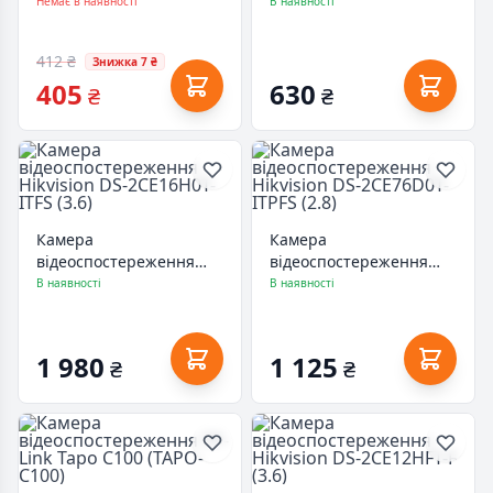
PFA134
PFA130-E
Немає в наявності
В наявності
412 ₴
Знижка 7 ₴
405
630
₴
₴
Камера
Камера
відеоспостереження
відеоспостереження
Hikvision DS-2CE16H0T-
Hikvision DS-2CE76D0T-
В наявності
В наявності
ITFS (3.6)
ITPFS (2.8)
1 980
1 125
₴
₴