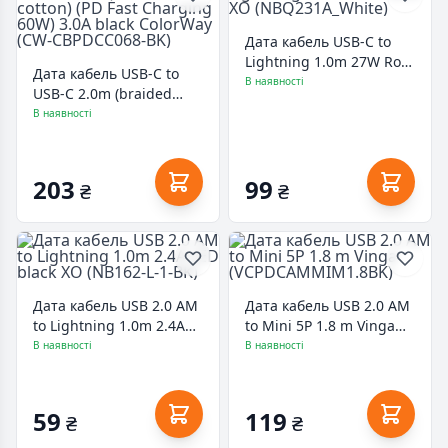
Дата кабель USB-C to
Lightning 1.0m 27W Rock
Дата кабель USB-C to
XO (NBQ231A_White)
В наявності
USB-C 2.0m (braided
cotton) (PD Fast Charging
В наявності
60W) 3.0А black
ColorWay (CW-
CBPDCC068-BK)
203
99
₴
₴
Дата кабель USB 2.0 AM
Дата кабель USB 2.0 AM
to Lightning 1.0m 2.4A
to Mini 5P 1.8 m Vinga
LED black XO (NB162-L-1-
(VCPDCAMMIM1.8BK)
В наявності
В наявності
BK)
59
119
₴
₴