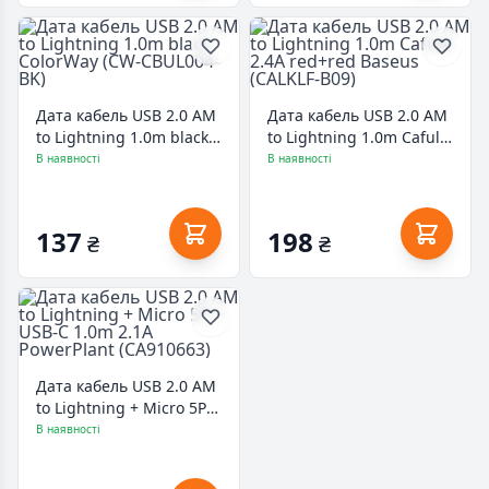
Дата кабель USB 2.0 AM
Дата кабель USB 2.0 AM
to Lightning 1.0m black
to Lightning 1.0m Cafule
ColorWay (CW-CBUL004-
2.4A red+red Baseus
В наявності
В наявності
BK)
(CALKLF-B09)
137
198
₴
₴
Дата кабель USB 2.0 AM
to Lightning + Micro 5P +
USB-C 1.0m 2.1A
В наявності
PowerPlant (CA910663)