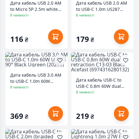
Дата кабель USB 2.0 AM
Дата кабель USB 2.0 AM
to Micro 5P 2.5m white
to USB-C 1.0m US287
Grand-X (PM025W)
Black Ugreen (60116)
В наявності
В наявності
116
179
₴
₴
Дата кабель USB 3.0 AM
Дата кабель USB-C to
to USB-C 1.0m 60W
USB-C 0.8m 60W dual
US385 90° Black Ugreen
В наявності
retraction C13-03 Black
В наявності
(20299)
Acefast (6974316280132)
369
219
₴
₴