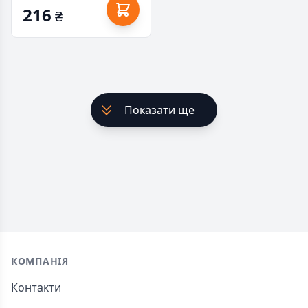
216
₴
Показати ще
Footer
КОМПАНІЯ
Контакти