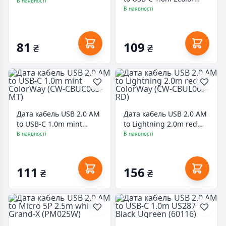
(12773)
В наявності
nylon blue Vinga
В наявності
(VCPDCTCNB31B)
81
109
₴
₴
Дата кабель USB 2.0 AM
Дата кабель USB 2.0 AM
to USB-C 1.0m mint
to Lightning 2.0m red
ColorWay (CW-CBUC003-
ColorWay (CW-CBUL007-
В наявності
В наявності
MT)
RD)
111
156
₴
₴