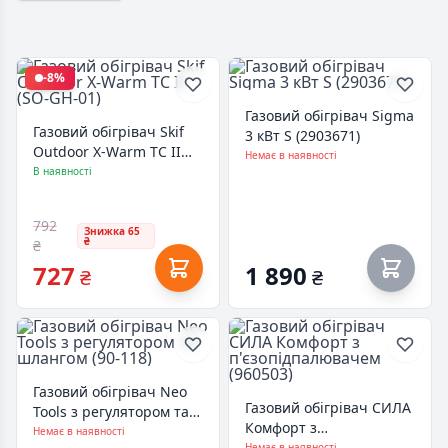
-8%
Газовий обігрівач Sigma
Газовий обігрівач Skif
3 кВт S (2903671)
Outdoor X-Warm TC II
Немає в наявності
(SO-GH-01)
В наявності
792
Знижка 65
₴
₴
727
1 890
₴
₴
Газовий обігрівач Neo
Газовий обігрівач СИЛА
Tools з регулятором та
Комфорт з
шлангом (90-118)
Немає в наявності
п'єзопідпалювачем
Немає в наявності