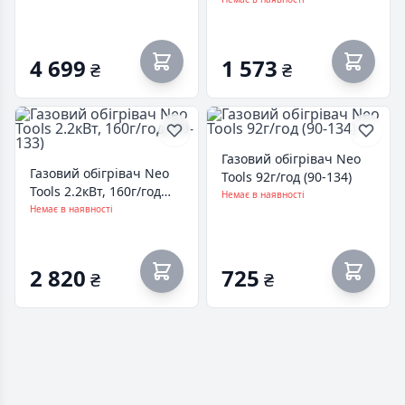
(960503)
4 699
1 573
₴
₴
Газовий обігрівач Neo
Газовий обігрівач Neo
Tools 92г/год (90-134)
Tools 2.2кВт, 160г/год
Немає в наявності
(90-133)
Немає в наявності
2 820
725
₴
₴