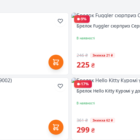
-9%
Брелок Fuggler сюрприз Сери
В наявності
246 ₴
Знижка 21 ₴
225
₴
-17%
Брелок Hello Kitty Куромі у д
В наявності
361 ₴
Знижка 62 ₴
299
₴