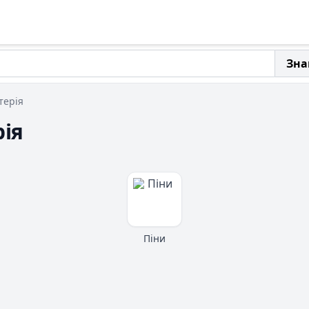
Зна
терія
рія
Піни