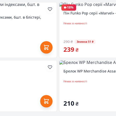
-18%
Пін Funko Pop серії «Marvel»
ксами, 6шт. в блістері,
Немає в наявності
290 ₴
Знижка 51 ₴
239
₴
Брелок WP Merchandise Assass
Немає в наявності
210
₴