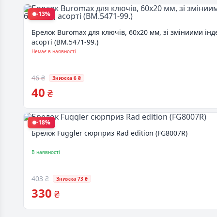
-13%
Брелок Buromax для ключів, 60х20 мм, зі зміниими інде
асорті (BM.5471-99.)
Немає в наявності
46 ₴
Знижка 6 ₴
40
₴
-18%
Брелок Fuggler сюрприз Rad edition (FG8007R)
В наявності
403 ₴
Знижка 73 ₴
330
₴