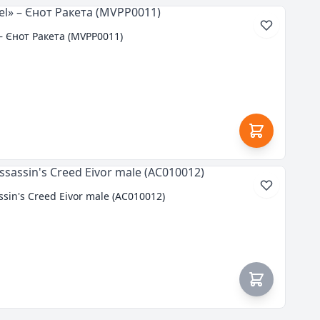
 – Єнот Ракета (MVPP0011)
in's Creed Eivor male (AC010012)