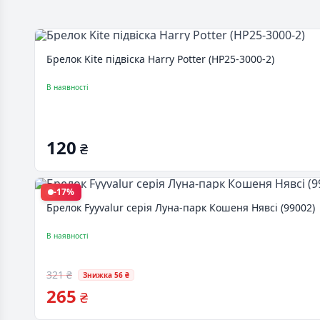
Брелок Kite підвіска Harry Potter (HP25-3000-2)
В наявності
120
₴
-17%
Брелок Fyyvalur серія Луна-парк Кошеня Нявсі (99002)
В наявності
321 ₴
Знижка 56 ₴
265
₴