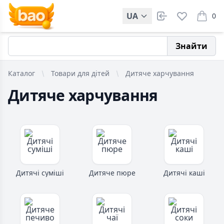
UA
0
items i
Знайти
Каталог
Товари для дітей
Дитяче харчування
Дитяче харчування
Дитячі суміші
Дитяче пюре
Дитячі каші