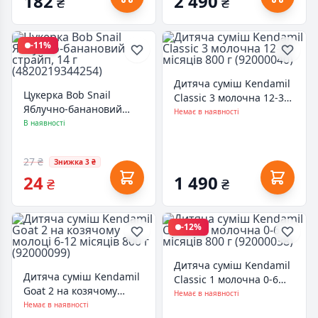
182
2 490
₴
₴
-11%
Дитяча суміш Kendamil
Цукерка Bob Snail
Classic 3 молочна 12-36
Яблучно-банановий
місяців 800 г (92000040)
Немає в наявності
страйп, 14 г
В наявності
(4820219344254)
27 ₴
Знижка 3 ₴
24
1 490
₴
₴
-12%
Дитяча суміш Kendamil
Дитяча суміш Kendamil
Classic 1 молочна 0-6
Goat 2 на козячому
місяців 800 г (92000038)
Немає в наявності
молоці 6-12 місяців 800
Немає в наявності