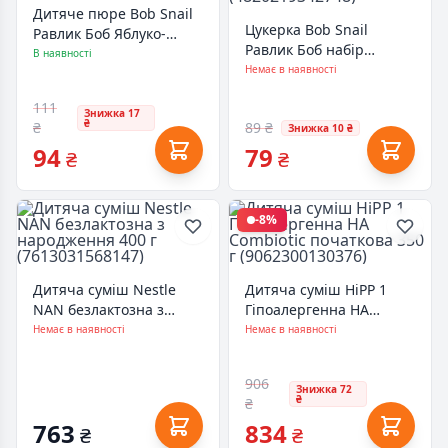
Дитяче пюре Bob Snail
Цукерка Bob Snail
Равлик Боб Яблуко-
Равлик Боб набір
Банан 250 г
В наявності
Яблуко-груша з
Немає в наявності
(4820219345176)
іграшкою 20 г
111
(4820219342748)
Знижка 17
₴
₴
89 ₴
Знижка 10 ₴
94
79
₴
₴
-8%
Дитяча суміш Nestle
Дитяча суміш HiPP 1
NAN безлактозна з
Гіпоалергенна HA
народження 400 г
Combiotic початкова
Немає в наявності
Немає в наявності
(7613031568147)
350 г (9062300130376)
906
Знижка 72
₴
₴
763
834
₴
₴