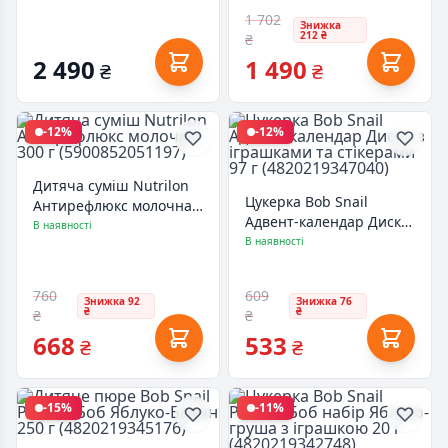
г (92000099)
1 702
Знижка
212 ₴
₴
2 490
1 490
₴
₴
-12%
-12%
Дитяча суміш Nutrilon
Цукерка Bob Snail
Антирефлюкс молочна
Адвент-календар Диско
300 г (5900852051197)
В наявності
з іграшками та
В наявності
стікерами 97 г
(4820219347040)
760
609
Знижка 92
Знижка 76
₴
₴
₴
₴
668
533
₴
₴
-15%
-11%