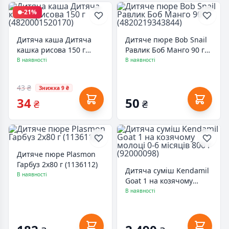
-21%
Дитяча каша Дитяча
Дитяче пюре Bob Snail
кашка рисова 150 г
Равлик Боб Манго 90 г
(4820001520170)
(4820219343844)
В наявності
В наявності
43 ₴
Знижка 9 ₴
34
50
₴
₴
Дитяче пюре Plasmon
Гарбуз 2х80 г (1136112)
Дитяча суміш Kendamil
В наявності
Goat 1 на козячому
молоці 0-6 місяців 800 г
В наявності
(92000098)