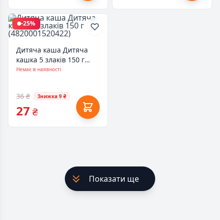
-25%
Дитяча каша Дитяча
кашка 5 злаків 150 г
(4820001520422)
Немає в наявності
36 ₴
Знижка 9 ₴
27
₴
Показати ще