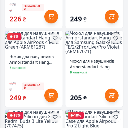
276
Знижка 50
₴
₴
226
249
₴
₴
-8%
Чохол для навушників
Чохол для навушників
Armorstandart Hang
Armorstandart Hang
Case для Apple AirPods 4
В наявності
Case для Samsung
В наявності
Mint Green (ARM81287)
Galaxy Buds
271
FE/2/2Pro/Live/Pro Violet
Знижка 22
₴
₴
(ARM67071)
249
205
₴
₴
-18%
-18%