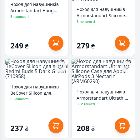
Чохол для навушників
Чохол для навушників
Armorstandart Hang
Armorstandart Silicone
Case для Apple AirPods 4
В наявності
Case with straps для
В наявності
Orange (ARM81288)
Apple Airpods Pro 2
Black (ARM68608)
249
279
₴
₴
Чохол для навушників
Чохол для навушників
BeCover Silicon для
Armorstandart Ultrathin
Xiaomi Redmi Buds 5
В наявності
Silicone Case для Apple
В наявності
Dark Green (710958)
AirPods 3 Nectarin
(ARM60290)
237
208
₴
₴