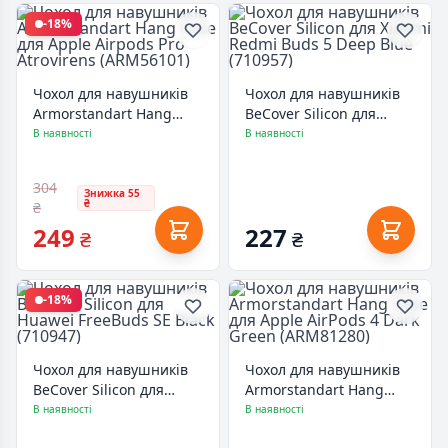
-18%
Чохол для навушників
Чохол для навушників
Armorstandart Hang
BeCover Silicon для
Case для Apple Airpods
Xiaomi Redmi Buds 5
В наявності
В наявності
Pro Atrovirens
Deep Blue (710957)
(ARM56101)
304
Знижка 55
₴
₴
249
227
₴
₴
-18%
Чохол для навушників
Чохол для навушників
BeCover Silicon для
Armorstandart Hang
Huawei FreeBuds SE
Case для Apple AirPods 4
В наявності
В наявності
Black (710947)
Dark Green (ARM81280)