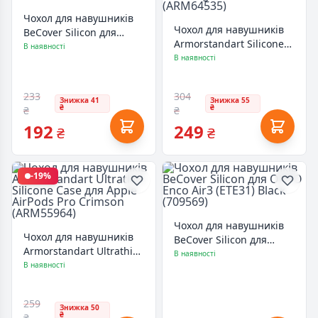
Чохол для навушників
Чохол для навушників
BeCover Silicon для
Armorstandart Silicone
Xiaomi Redmi Buds 3 Lite
В наявності
Case для Apple Airpods
В наявності
Yellow (707475)
Pro 2 Light Blue
(ARM64535)
233
304
Знижка 41
Знижка 55
₴
₴
₴
₴
192
249
₴
₴
-19%
Чохол для навушників
Чохол для навушників
BeCover Silicon для
Armorstandart Ultrathin
OPPO Enco Air3 (ETE31)
В наявності
Silicone Case для Apple
В наявності
Black (709569)
AirPods Pro Crimson
(ARM55964)
259
Знижка 50
₴
₴