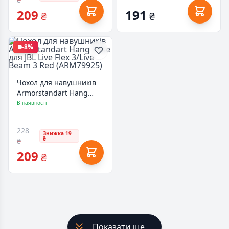
209
191
₴
₴
-8%
Чохол для навушників
Armorstandart Hang
Case для JBL Live Flex
В наявності
3/Live Beam 3 Red
(ARM79925)
228
Знижка 19
₴
₴
209
₴
Показати ще