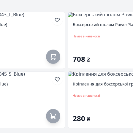
lue)
Боксерський шолом PowerPlay
Немає в наявності
708
₴
lue)
Кріплення для боксерської г
Немає в наявності
280
₴