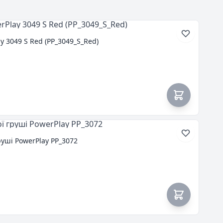
 3049 S Red (PP_3049_S_Red)
руші PowerPlay PP_3072