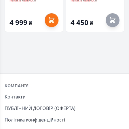
4616 (8710315024616)
4609 (8710315024609)
Немає в наявності
Немає в наявності
4 999
4 450
₴
₴
Footer
КОМПАНІЯ
Контакти
ПУБЛІЧНИЙ ДОГОВІР (ОФЕРТА)
Політика конфіденційності