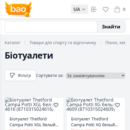
UA
0
items i
Знайти
Каталог
Товари для спорту та відпочинку
Пікнік, кемп
Біотуалети
Фільтр
Сортувати за:
Біотуалет Thetford
Біотуалет Thetford
Campa Potti XGL белый
Campa Potti XG белый