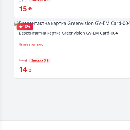
Знижка 6 ₴
15
₴
-18%
Безконтактна картка Greenvision GV-EM Card-004
Немає в наявності
17 ₴
Знижка 3 ₴
14
₴
Footer