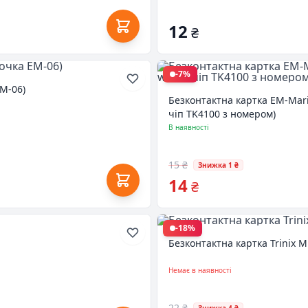
12
₴
-7%
EM-06)
Безконтактна картка EM-Mari
чіп TK4100 з номером)
В наявності
15 ₴
Знижка 1 ₴
14
₴
-18%
Безконтактна картка Trinix M
Немає в наявності
22 ₴