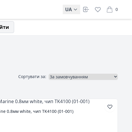
UA
0
items in car
йти
Сортувати за:
ne 0.8мм white, чип TK4100 (01-001)