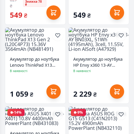
Знижка 78
₴
₴
549
549
₴
₴
Акумулятор до ноутбука
Акумулятор до ноутбука
Lenovo ThinkPad X13
HP Envy x360 13-AY
Gen 2 (L20C4P73) 15.36V
BN03XL, 51Wh
В наявності
В наявності
3564mAh (NB481491)
(4195mAh), 3cell, 11.55V,
Li-ion AlSoft (A47929)
1 059
2 229
₴
₴
-14%
-9%
Акумулятор до ноутбука