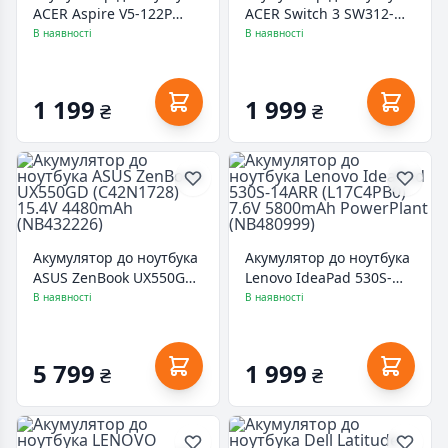
ACER Aspire V5-122P
ACER Switch 3 SW312-
(AC13C34) 11.55V
31P (AP16L5J) 7.7V
В наявності
В наявності
2640mAh PowerPlant
4670mAh PowerPlant
(NB410651)
(NB410781)
1 199
1 999
₴
₴
Акумулятор до ноутбука
Акумулятор до ноутбука
ASUS ZenBook UX550GD
Lenovo IdeaPad 530S-
(C42N1728) 15.4V
14ARR (L17C4PB0) 7.6V
В наявності
В наявності
4480mAh (NB432226)
5800mAh PowerPlant
(NB480999)
5 799
1 999
₴
₴