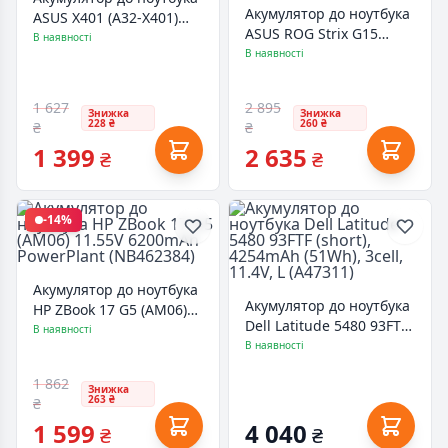
Акумулятор до ноутбука
ASUS X401 (A32-X401)
ASUS ROG Strix G15
10.8V 4400mAh
В наявності
G513 (C41N2013) 15.2V
В наявності
PowerPlant (NB431083)
4900mAh PowerPlant
(NB432110)
1 627
2 895
Знижка
Знижка
228 ₴
260 ₴
₴
₴
1 399
2 635
₴
₴
-14%
Акумулятор до ноутбука
Акумулятор до ноутбука
HP ZBook 17 G5 (AM06)
Dell Latitude 5480 93FTF
11.55V 6200mAh
В наявності
(short), 4254mAh (51Wh),
В наявності
PowerPlant (NB462384)
3cell, 11.4V, L (A47311)
1 862
Знижка
263 ₴
₴
1 599
4 040
₴
₴