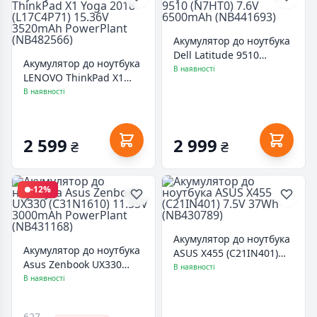
Акумулятор до ноутбука
Dell Latitude 9510
Акумулятор до ноутбука
(N7HT0) 7.6V 6500mAh
В наявності
LENOVO ThinkPad X1
(NB441693)
Yoga 2018 (L17C4P71)
В наявності
15.36V 3520mAh
PowerPlant (NB482566)
2 599
2 999
₴
₴
-12%
Акумулятор до ноутбука
Акумулятор до ноутбука
ASUS X455 (C21IN401)
Asus Zenbook UX330
7.5V 37Wh (NB430789)
В наявності
(C31N1610) 11.55V
В наявності
3000mAh PowerPlant
(NB431168)
627