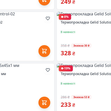
249
₴
-8%
02
Термопрокладка Gelid Soluti
В наявності
358 ₴
Знижка 30 ₴
328
₴
-19%
1 мм
Термопрокладка Gelid Soluti
В наявності
286 ₴
Знижка 53 ₴
233
₴