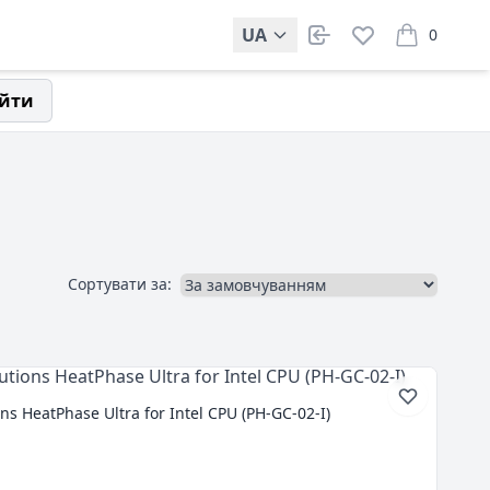
UA
0
items in car
йти
Сортувати за:
s HeatPhase Ultra for Intel CPU (PH-GC-02-I)