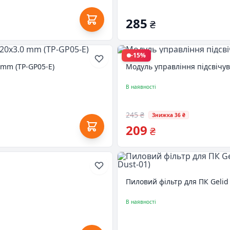
285
₴
-15%
 mm (TP-GP05-E)
Модуль управління підсвічу
В наявності
245 ₴
Знижка 36 ₴
209
₴
Пиловий фільтр для ПК Gelid 
В наявності