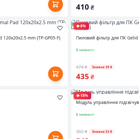
410
₴
-8%
d 120x20x2.5 mm (TP-GP05-F)
Пиловий фільтр для ПК Gelid 
В наявності
474 ₴
Знижка 39 ₴
435
₴
-18%
Модуль управління підсвічув
В наявності
302 ₴
Знижка 53 ₴