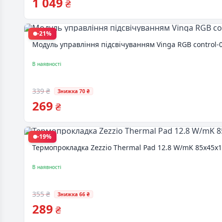
1 049
₴
-21%
Модуль управління підсвічуванням Vinga RGB control-
В наявності
339 ₴
Знижка 70 ₴
269
₴
-19%
Термопрокладка Zezzio Thermal Pad 12.8 W/mK 85х45x
В наявності
355 ₴
Знижка 66 ₴
289
₴