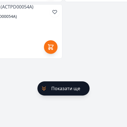
D00054A)
Показати ще