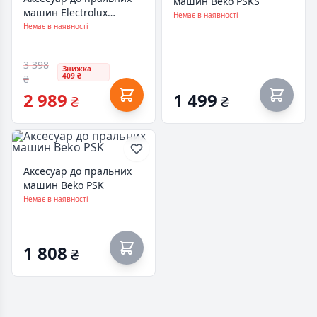
машин Beko PSKS
машин Electrolux
Немає в наявності
E1WYHSK2
Немає в наявності
3 398
Знижка
409 ₴
₴
2 989
1 499
₴
₴
Аксесуар до пральних
машин Beko PSK
Немає в наявності
1 808
₴