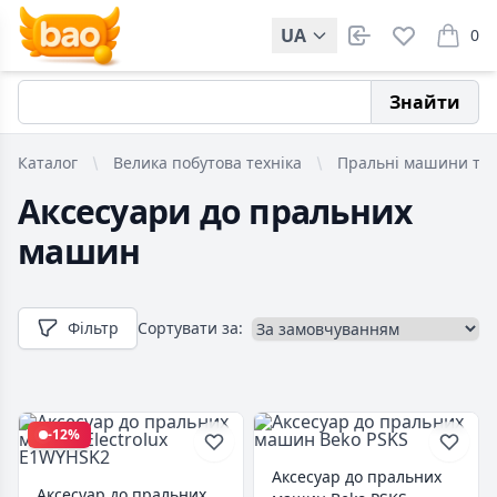
UA
0
items i
Знайти
Каталог
Велика побутова техніка
Пральні машини та 
Аксесуари до пральних
машин
Фільтр
Сортувати за:
-12%
Аксесуар до пральних
Аксесуар до пральних