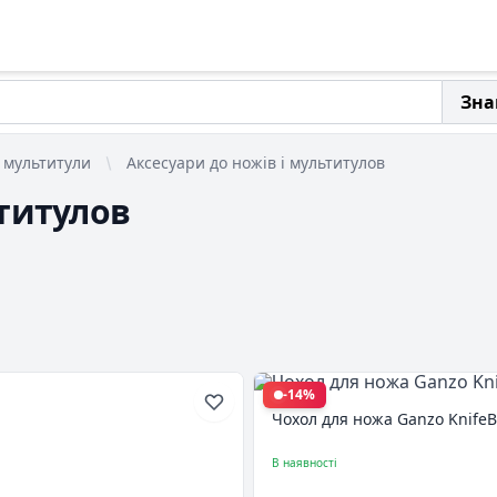
Зна
 мультитули
Аксесуари до ножів і мультитулов
ьтитулов
-14%
Чохол для ножа Ganzo KnifeB
В наявності