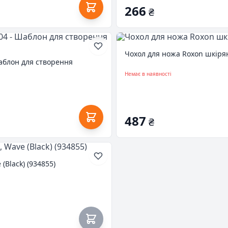
266
₴
Чохол для ножа Roxon шкірян
Шаблон для створення
Немає в наявності
487
₴
(Black) (934855)