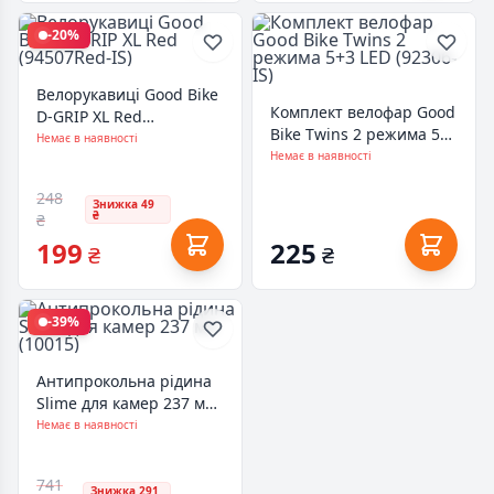
-20%
Велорукавиці Good Bike
Комплект велофар Good
D-GRIP XL Red
Bike Twins 2 режима 5+3
(94507Red-IS)
Немає в наявності
LED (92306-IS)
Немає в наявності
248
Знижка 49
₴
₴
199
225
₴
₴
-39%
Антипрокольна рідина
Slime для камер 237 мл
(10015)
Немає в наявності
741
Знижка 291