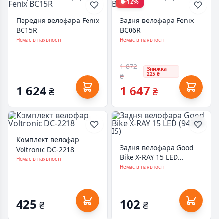
-12%
Передня велофара Fenix
Задня велофара Fenix
BC15R
BC06R
Немає в наявності
Немає в наявності
1 872
Знижка
225 ₴
₴
1 624
1 647
₴
₴
Комплект велофар
Задня велофара Good
Voltronic DC-2218
Bike X-RAY 15 LED
Немає в наявності
(94326-IS)
Немає в наявності
425
102
₴
₴