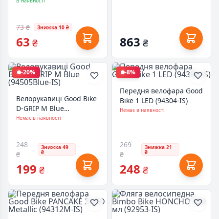
(92950-IS)
В наявності
73 ₴
Знижка 10 ₴
63
863
₴
₴
-20%
-8%
Передня велофара Good
Велорукавиці Good Bike
Bike 1 LED (94304-IS)
D-GRIP М Blue
Немає в наявності
(94505Blue-IS)
Немає в наявності
248
269
Знижка 49
Знижка 21
₴
₴
₴
₴
199
248
₴
₴