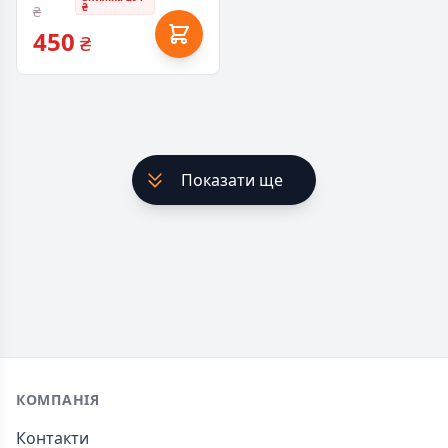
₴
₴
450
₴
Показати ще
Footer
КОМПАНІЯ
Контакти