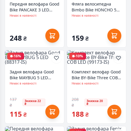
Передня велофара Good
Фляга велосипедна
Bike PANCAKE 3 LED
Bimbo Bike HONCHO 500
Metallic (94312M-IS)
мл (92953-IS)
Немає в наявності
Немає в наявності
248
159
₴
₴
-16%
-10%
Задня велофара Good
Комплект велофар Good
Bike MAYBUG 5 LED
Bike BY-Bike Three COB
(88317-IS)
LED (99173-IS)
Немає в наявності
Немає в наявності
137
208
Знижка 22
Знижка 20
₴
₴
₴
₴
115
188
₴
₴