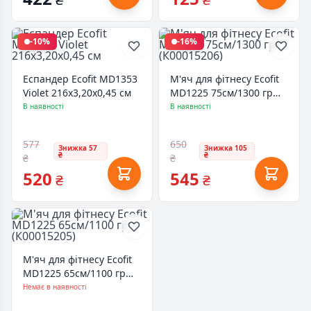
-10%
-16%
Еспандер Ecofit MD1353
М'яч для фітнесу Ecofit
Violet 216х3,20х0,45 см
MD1225 75см/1300 гр
(К00015206)
В наявності
В наявності
577
650
Знижка 57
Знижка 105
₴
₴
₴
₴
520
545
₴
₴
М'яч для фітнесу Ecofit
MD1225 65см/1100 гр
(К00015205)
Немає в наявності