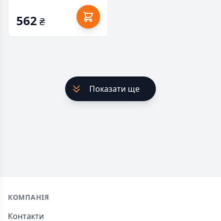
562
₴
Показати ще
Footer
КОМПАНІЯ
Контакти