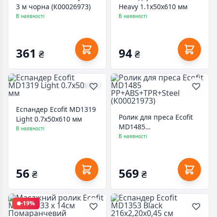
3 м чорна (К00026973)
Heavy 1.1х50х610 мм
В наявності
В наявності
361
94
₴
₴
Еспандер Ecofit MD1319
Ролик для преса Ecofit
Light 0.7х50х610 мм
MD1485
В наявності
PP+ABS+TPR+Steel
В наявності
(К00021973)
56
569
₴
₴
-19%