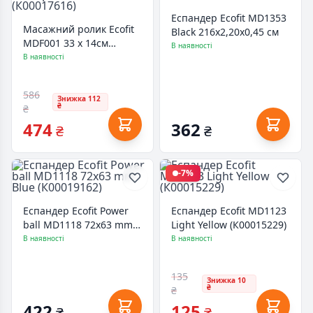
Еспандер Ecofit MD1353
Масажний ролик Ecofit
Black 216х2,20х0,45 см
MDF001 33 х 14см
В наявності
Помаранчевий
В наявності
(К00017616)
586
Знижка 112
₴
₴
474
362
₴
₴
-7%
Еспандер Ecofit Power
Еспандер Ecofit MD1123
ball MD1118 72х63 mm
Light Yellow (К00015229)
Blue (К00019162)
В наявності
В наявності
135
Знижка 10
₴
₴
422
125
₴
₴