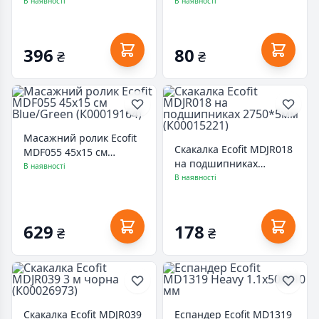
(К00016571)
2010-0.9)
В наявності
В наявності
396
80
₴
₴
Масажний ролик Ecofit
Скакалка Ecofit MDJR018
MDF055 45x15 см
на подшипниках
Blue/Green (К00019164)
В наявності
2750*5мм (К00015221)
В наявності
629
178
₴
₴
Скакалка Ecofit MDJR039
Еспандер Ecofit MD1319