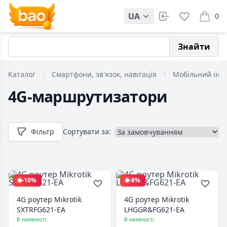
UA
0
items i
Знайти
Каталог
Смартфони, зв'язок, навігація
Мобільний інт
4G-маршрутизатори
Фільтр
Сортувати за:
-10%
-8%
4G роутер Mikrotik
4G роутер Mikrotik
SXTRFG621-EA
LHGGR&FG621-EA
В наявності
В наявності