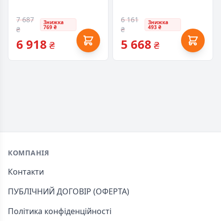
7 687
6 161
Знижка
Знижка
769 ₴
493 ₴
₴
₴
6 918
5 668
₴
₴
Footer
КОМПАНІЯ
Контакти
ПУБЛІЧНИЙ ДОГОВІР (ОФЕРТА)
Політика конфіденційності