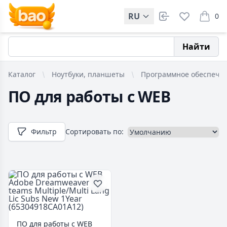
RU
0
items i
Найти
Каталог
Ноутбуки, планшеты
Программное обеспече
ПО для работы с WEB
Фильтр
Сортировать по:
ПО для работы с WEB