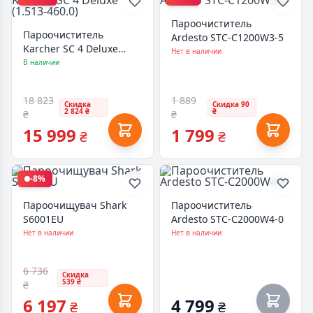
Пароочиститель
Пароочиститель
Ardesto STC-C1200W3-5
Karcher SC 4 Deluxe
Нет в наличии
(1.513-460.0)
В наличии
18 823
1 889
Скидка
Скидка 90
2 824 ₴
₴
₴
₴
15 999
1 799
₴
₴
-8%
Пароочищувач Shark
Пароочиститель
S6001EU
Ardesto STC-C2000W4-0
Нет в наличии
Нет в наличии
6 736
Скидка
539 ₴
₴
6 197
4 799
₴
₴