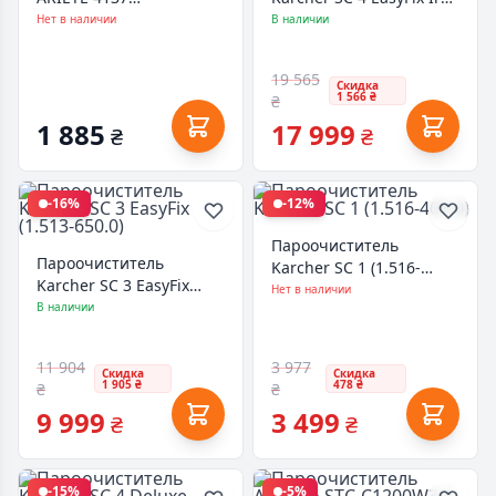
пароочисник
(1.512-631.0)
Нет в наличии
В наличии
(00P413700AR0)
19 565
Скидка
1 566 ₴
₴
1 885
17 999
₴
₴
-16%
-12%
Пароочиститель
Пароочиститель
Karcher SC 1 (1.516-
Karcher SC 3 EasyFix
400.0)
Нет в наличии
(1.513-650.0)
В наличии
11 904
3 977
Скидка
Скидка
1 905 ₴
478 ₴
₴
₴
9 999
3 499
₴
₴
-15%
-5%