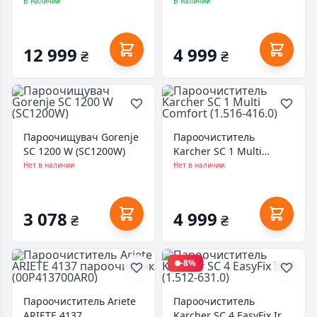
(1.512-630.0)
(1.516-410.0)
В наличии
В наличии
12 999
4 999
₴
₴
Пароочищувач Gorenje
Пароочиститель
SC 1200 W (SC1200W)
Karcher SC 1 Multi
Comfort (1.516-416.0)
Нет в наличии
Нет в наличии
3 078
4 999
₴
₴
-8%
Пароочиститель Ariete
Пароочиститель
ARIETE 4137
Karcher SC 4 EasyFix Iron