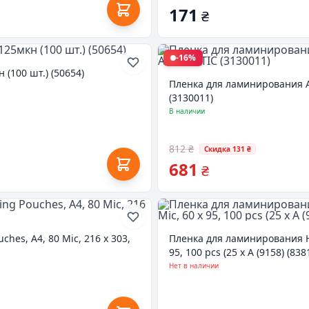
171
₴
-16%
(100 шт.) (50654)
Пленка для ламинирования Ag
(3130011)
В наличии
812 ₴
Скидка 131 ₴
681
₴
hes, A4, 80 Mic, 216 x 303,
Пленка для ламинирования HP 
95, 100 pcs (25 x A (9158) (838
Нет в наличии