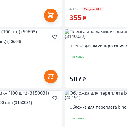
433 ₴
Скидка 78 ₴
355
₴
.) (50603)
Пленка для ламинирования Ag
В наличии
507
₴
0 шт.) (3150031)
Обложка для переплета bindM
В наличии