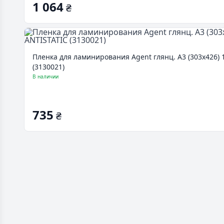
1 064
₴
Пленка для ламинирования Agent глянц. А3 (303х426) 1
(3130021)
В наличии
735
₴