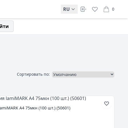
RU
0
items in car
йти
Сортировать по:
miMARK А4 75мкн (100 шт.) (50601)