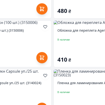
480
₴
шт.) (3150006)
Обложка для переплета Agent
В наличии
410
₴
ule уп./25 шт. (3140024)
Пленка для ламинирования Ag
В наличии