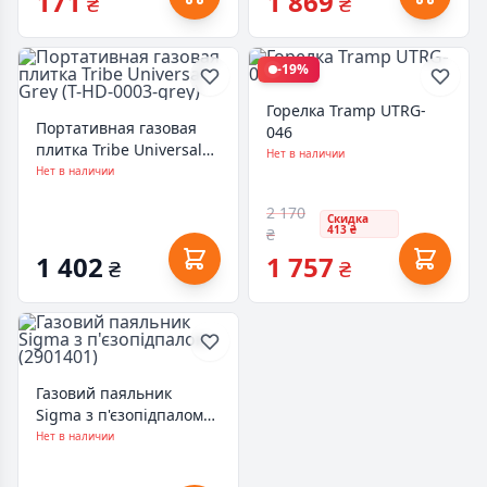
171
1 869
₴
₴
-19%
Горелка Tramp UTRG-
Портативная газовая
046
плитка Tribe Universal
Нет в наличии
Grey (T-HD-0003-grey)
Нет в наличии
2 170
Скидка
413 ₴
₴
1 402
1 757
₴
₴
Газовий паяльник
Sigma з п'єзопідпалом
(2901401)
Нет в наличии