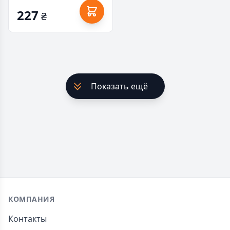
227
₴
Показать ещё
Footer
КОМПАНИЯ
Контакты