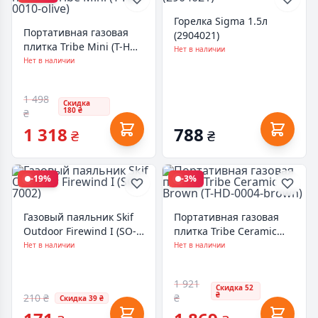
Горелка Sigma 1.5л
Портативная газовая
(2904021)
плитка Tribe Mini (T-HD-
Нет в наличии
0010-olive)
Нет в наличии
1 498
Скидка
180 ₴
₴
1 318
788
₴
₴
-19%
-3%
Газовый паяльник Skif
Портативная газовая
Outdoor Firewind I (SO-
плитка Tribe Ceramic
7002)
Brown (T-HD-0004-
Нет в наличии
Нет в наличии
brown)
1 921
Скидка 52
₴
210 ₴
₴
Скидка 39 ₴