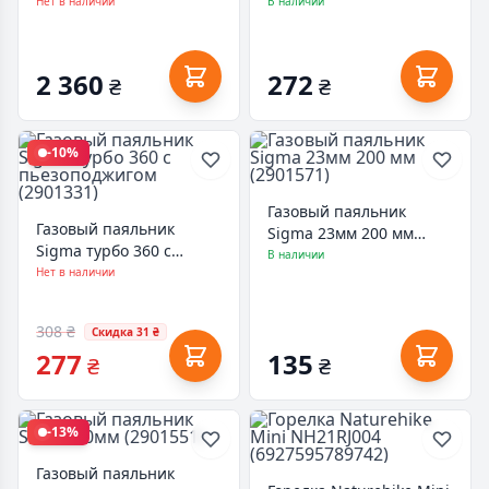
(2903461)
(2901371)
Нет в наличии
В наличии
2 360
272
₴
₴
-10%
Газовый паяльник
Газовый паяльник
Sigma 23мм 200 мм
Sigma турбо 360 с
(2901571)
В наличии
пьезоподжигом
Нет в наличии
(2901331)
308 ₴
Скидка 31 ₴
277
135
₴
₴
-13%
Газовый паяльник