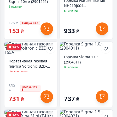
Горелка Naturehike Mini
Sigma 10мм (2901551)
NH21RJ004
В наличии
(6927595789742)
В наличии
176 ₴
Скидка 23 ₴
153
933
₴
₴
-14%
Горелка Sigma 1.0л
Портативная газовая
(2904011)
плитка Voltronic BZD-
В наличии
155A
Нет в наличии
850
Скидка 119
₴
₴
731
737
₴
₴
-12%