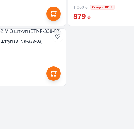
1 060 ₴
Скидка 181 ₴
879
₴
 шт/уп (BTNR-338-03)