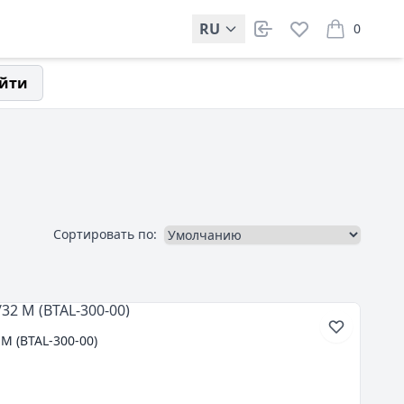
RU
0
items in car
йти
Сортировать по:
M (BTAL-300-00)