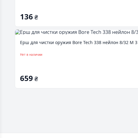
136
₴
Ерш для чистки оружия Bore Tech 338 нейлон 8/32 M 3
Нет в наличии
659
₴
Footer