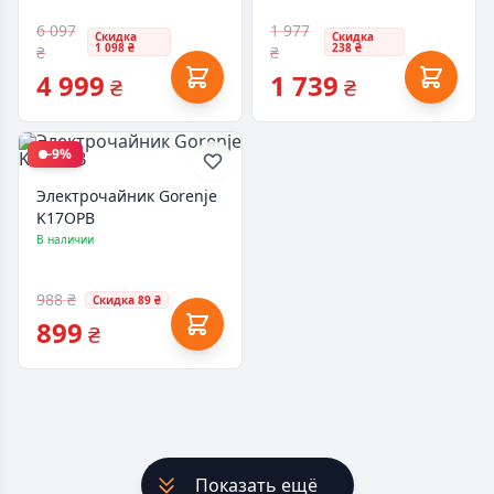
6 097
1 977
Скидка
Скидка
1 098 ₴
238 ₴
₴
₴
4 999
1 739
₴
₴
-9%
Электрочайник Gorenje
K17OPB
В наличии
988 ₴
Скидка 89 ₴
899
₴
Показать ещё