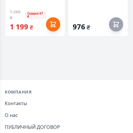
1 266
Скидка 67
₴
₴
1 199
976
₴
₴
Footer
КОМПАНИЯ
Контакты
О нас
ПУБЛИЧНЫЙ ДОГОВОР