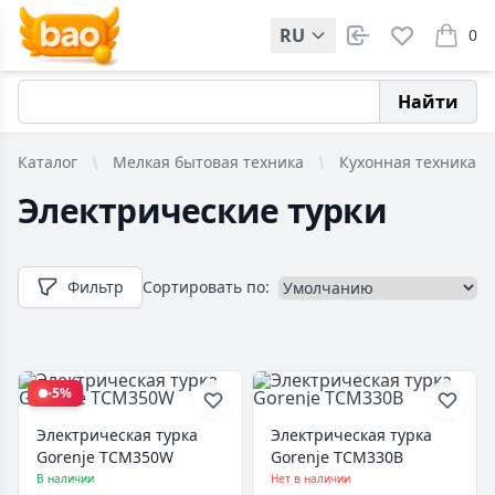
RU
0
items i
Найти
Каталог
Мелкая бытовая техника
Кухонная техника
Электрические турки
Фильтр
Сортировать по:
-5%
Электрическая турка
Электрическая турка
Gorenje TCM350W
Gorenje TCM330B
В наличии
Нет в наличии