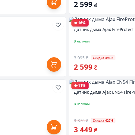
2 599
₴
-16%
Датчик дыма Ajax FireProtect
В наличии
3 095 ₴
Скидка 496 ₴
2 599
₴
-11%
Датчик дыма Ajax EN54 FirePr
В наличии
3 876 ₴
Скидка 427 ₴
3 449
₴