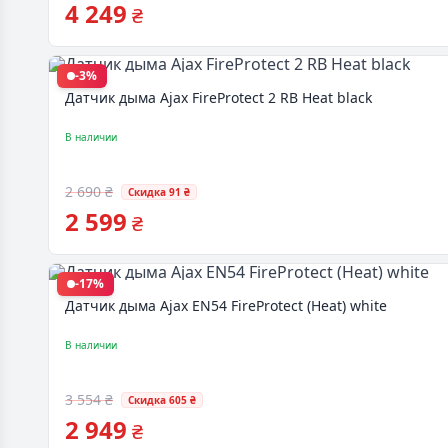
4 249
₴
-3%
Датчик дыма Ajax FireProtect 2 RB Heat black
В наличии
2 690 ₴
Скидка 91 ₴
2 599
₴
-17%
Датчик дыма Ajax EN54 FireProtect (Heat) white
В наличии
3 554 ₴
Скидка 605 ₴
2 949
₴