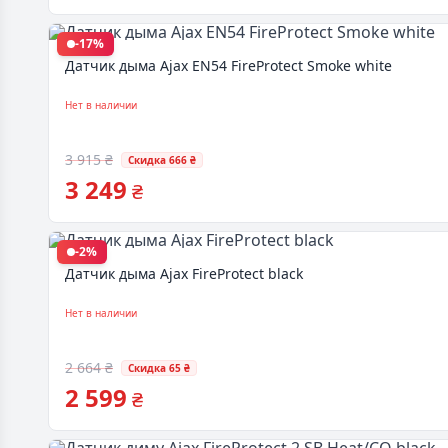
-17%
Датчик дыма Ajax EN54 FireProtect Smoke white
Нет в наличии
3 915 ₴
Скидка 666 ₴
3 249
₴
-2%
Датчик дыма Ajax FireProtect black
Нет в наличии
2 664 ₴
Скидка 65 ₴
2 599
₴