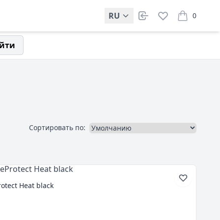
RU
0
items in car
йти
Сортировать по:
otect Heat black