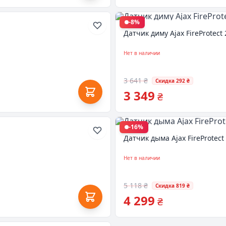
-8%
Датчик диму Ajax FireProtect
Нет в наличии
3 641 ₴
Скидка 292 ₴
3 349
₴
-16%
Датчик дыма Ajax FireProtect
Нет в наличии
5 118 ₴
Скидка 819 ₴
4 299
₴