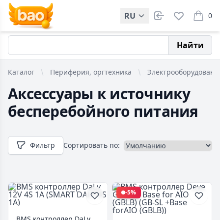
RU
0
items i
Найти
Каталог
Периферия, оргтехника
Электрооборудовани
Аксессуары к источнику
бесперебойного питания
Фильтр
Сортировать по:
-5%
BMS контроллер DaLy