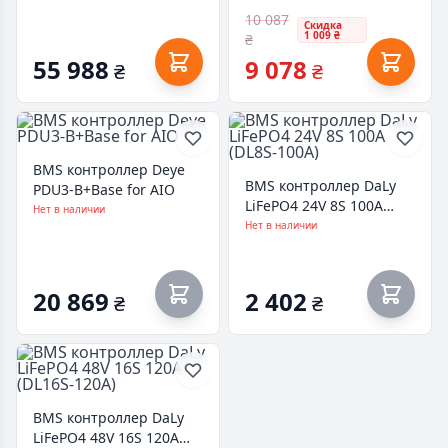
10 087
Скидка
1 009 ₴
₴
55 988
9 078
₴
₴
BMS контроллер Deye
BMS контроллер DaLy
PDU3-B+Base for AIO
LiFePO4 24V 8S 100A
Нет в наличии
(DL8S-100A)
Нет в наличии
20 869
2 402
₴
₴
BMS контроллер DaLy
LiFePO4 48V 16S 120A