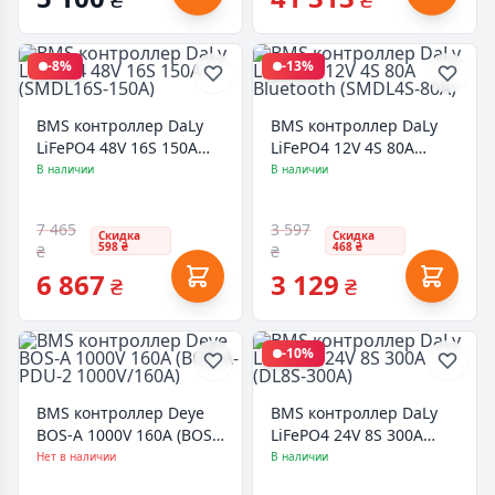
-8%
-13%
BMS контроллер DaLy
BMS контроллер DaLy
LiFePO4 48V 16S 150A
LiFePO4 12V 4S 80A
(SMDL16S-150A)
Bluetooth (SMDL4S-80A)
В наличии
В наличии
7 465
3 597
Скидка
Скидка
598 ₴
468 ₴
₴
₴
6 867
3 129
₴
₴
-10%
BMS контроллер Deye
BMS контроллер DaLy
BOS-A 1000V 160A (BOS-
LiFePO4 24V 8S 300A
A-PDU-2 1000V/160A)
(DL8S-300A)
Нет в наличии
В наличии