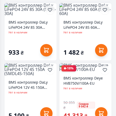
BMS контроллер DaLy
BMS контроллер DaLy
LiFePO4 24V 8S 30A
LiFePO4 24V 8S 60A
(DL8S-30A)
(DL8S-60A)
Нет в наличии
Нет в наличии
933
1 482
₴
₴
-18%
BMS контроллер Deye
BMS контроллер DaLy
HVB750V/100A-EU
LiFePO4 12V 4S 150A
Нет в наличии
(SMDL4S-150A)
Нет в наличии
50 355
Скидка
9 042 ₴
₴
5 100
41 313
₴
₴