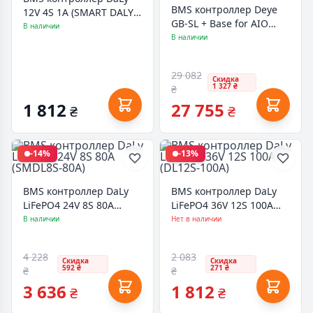
BMS контроллер Deye
12V 4S 1A (SMART DALY
GB-SL + Base for AIO
4S 1A)
В наличии
(GBLB) (GB-SL +Base
В наличии
forAIO (GBLB))
29 082
Скидка
1 327 ₴
₴
1 812
27 755
₴
₴
-14%
-13%
BMS контроллер DaLy
BMS контроллер DaLy
LiFePO4 24V 8S 80A
LiFePO4 36V 12S 100A
(SMDL8S-80A)
(DL12S-100A)
В наличии
Нет в наличии
4 228
2 083
Скидка
Скидка
592 ₴
271 ₴
₴
₴
3 636
1 812
₴
₴