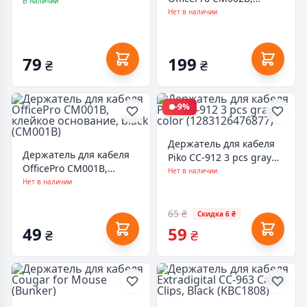
(Black) * 2 (CA910434)
В наличии
magnetic clasp,
Нет в наличии
6шт=1пак, back
(CM002B)
79
199
₴
₴
-9%
Держатель для кабеля
Держатель для кабеля
Piko CC-912 3 pcs gray
OfficePro CM001B,
color (1283126476877)
Нет в наличии
клейкое основание,
Нет в наличии
black (CM001B)
65 ₴
Скидка 6 ₴
49
59
₴
₴