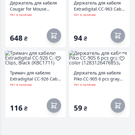
Держатель для кабеля
Держатель для кабеля
Cougar for Mouse
Extradigital CC-963 Cable
(Bunker)
Clips, Black (KBC1808)
Нет в наличии
Нет в наличии
648
94
₴
₴
Тримач для кабелю
Держатель для кабеля
Extradigital CC-926 Cable
Piko CC-905 6 pcs gray
Clips, Black (KBC1711)
color (1283126476853)
Нет в наличии
Нет в наличии
116
59
₴
₴